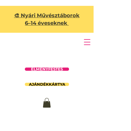
🎨 Nyári Művésztáborok
6–14 éveseknek
ÉLMÉNYFESTÉS
AJÁNDÉKKÁRTYA