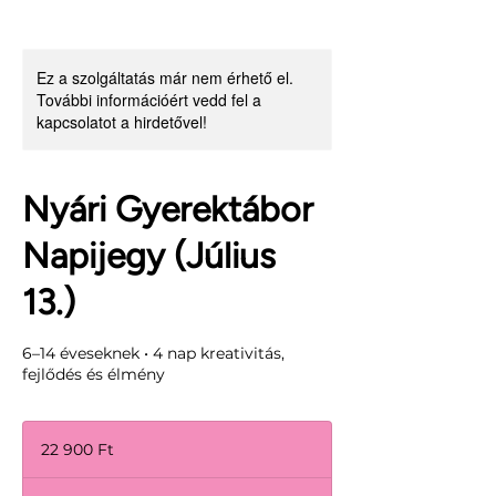
Ez a szolgáltatás már nem érhető el.
További információért vedd fel a
kapcsolatot a hirdetővel!
Nyári Gyerektábor
Napijegy (Július
13.)
6–14 éveseknek • 4 nap kreativitás,
fejlődés és élmény
22 900
magyar
22 900 Ft
forint