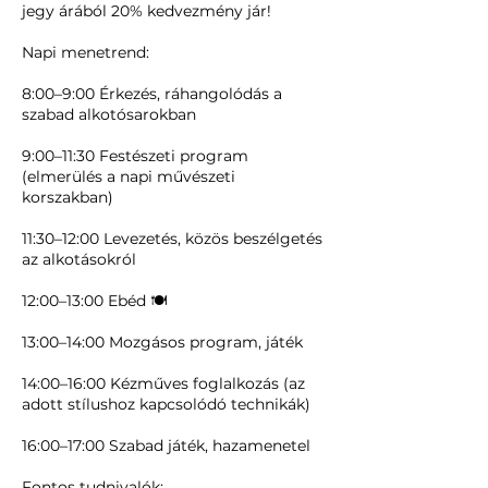
jegy árából 20% kedvezmény jár!
Napi menetrend:
8:00–9:00 Érkezés, ráhangolódás a
szabad alkotósarokban
9:00–11:30 Festészeti program
(elmerülés a napi művészeti
korszakban)
11:30–12:00 Levezetés, közös beszélgetés
az alkotásokról
12:00–13:00 Ebéd 🍽️
13:00–14:00 Mozgásos program, játék
14:00–16:00 Kézműves foglalkozás (az
adott stílushoz kapcsolódó technikák)
16:00–17:00 Szabad játék, hazamenetel
Fontos tudnivalók: