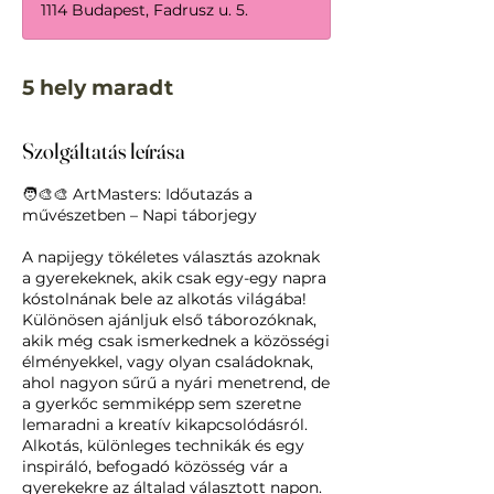
1114 Budapest, Fadrusz u. 5.
5 hely maradt
Szolgáltatás leírása
🧑‍🎨🎨 ArtMasters: Időutazás a
művészetben – Napi táborjegy
A napijegy tökéletes választás azoknak
a gyerekeknek, akik csak egy-egy napra
kóstolnának bele az alkotás világába!
Különösen ajánljuk első táborozóknak,
akik még csak ismerkednek a közösségi
élményekkel, vagy olyan családoknak,
ahol nagyon sűrű a nyári menetrend, de
a gyerkőc semmiképp sem szeretne
lemaradni a kreatív kikapcsolódásról.
Alkotás, különleges technikák és egy
inspiráló, befogadó közösség vár a
gyerekekre az általad választott napon.