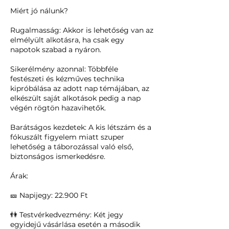
Miért jó nálunk?
Rugalmasság: Akkor is lehetőség van az
elmélyült alkotásra, ha csak egy
napotok szabad a nyáron.
Sikerélmény azonnal: Többféle
festészeti és kézműves technika
kipróbálása az adott nap témájában, az
elkészült saját alkotások pedig a nap
végén rögtön hazavihetők.
Barátságos kezdetek: A kis létszám és a
fókuszált figyelem miatt szuper
lehetőség a táborozással való első,
biztonságos ismerkedésre.
Árak:
🎫 Napijegy: 22.900 Ft
👫 Testvérkedvezmény: Két jegy
egyidejű vásárlása esetén a második