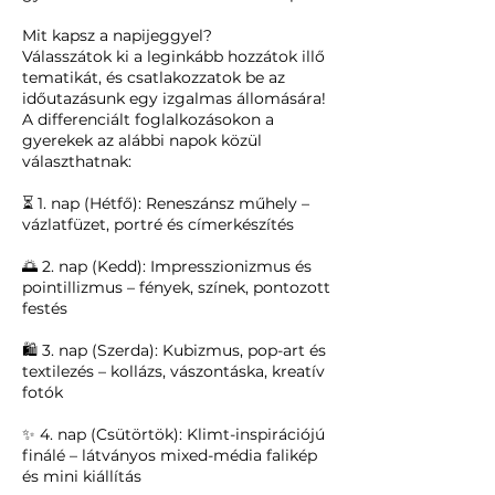
Mit kapsz a napijeggyel?
Válasszátok ki a leginkább hozzátok illő
tematikát, és csatlakozzatok be az
időutazásunk egy izgalmas állomására!
A differenciált foglalkozásokon a
gyerekek az alábbi napok közül
választhatnak:
⏳ 1. nap (Hétfő): Reneszánsz műhely –
vázlatfüzet, portré és címerkészítés
🌅 2. nap (Kedd): Impresszionizmus és
pointillizmus – fények, színek, pontozott
festés
🛍️ 3. nap (Szerda): Kubizmus, pop-art és
textilezés – kollázs, vászontáska, kreatív
fotók
✨ 4. nap (Csütörtök): Klimt-inspirációjú
finálé – látványos mixed-média falikép
és mini kiállítás