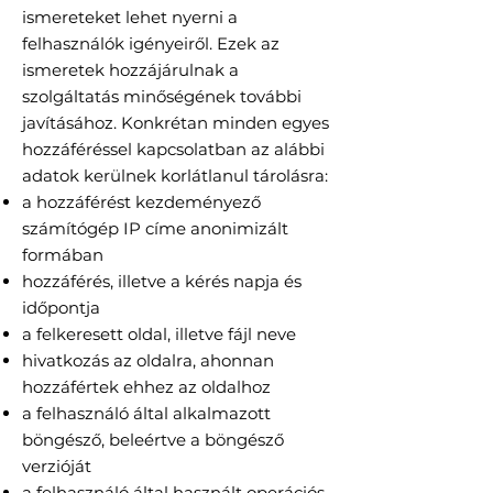
ismereteket lehet nyerni a
felhasználók igényeiről. Ezek az
ismeretek hozzájárulnak a
szolgáltatás minőségének további
javításához. Konkrétan minden egyes
hozzáféréssel kapcsolatban az alábbi
adatok kerülnek korlátlanul tárolásra:
a hozzáférést kezdeményező
számítógép IP címe anonimizált
formában
hozzáférés, illetve a kérés napja és
időpontja
a felkeresett oldal, illetve fájl neve
hivatkozás az oldalra, ahonnan
hozzáfértek ehhez az oldalhoz
a felhasználó által alkalmazott
böngésző, beleértve a böngésző
verzióját
a felhasználó által használt operációs