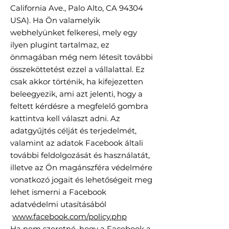
California Ave., Palo Alto, CA 94304
USA). Ha Ön valamelyik
webhelyünket felkeresi, mely egy
ilyen plugint tartalmaz, ez
önmagában még nem létesít további
összeköttetést ezzel a vállalattal. Ez
csak akkor történik, ha kifejezetten
beleegyezik, ami azt jelenti, hogy a
feltett kérdésre a megfelelő gombra
kattintva kell választ adni. Az
adatgyűjtés célját és terjedelmét,
valamint az adatok Facebook általi
további feldolgozását és használatát,
illetve az Ön magánszféra védelmére
vonatkozó jogait és lehetőségeit meg
lehet ismerni a Facebook
adatvédelmi utasításából
www.facebook.com/policy.php
Ha nem szeretné, hogy a Facebook a