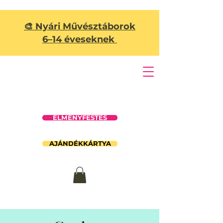
🎨 Nyári Művésztáborok
6–14 éveseknek
ÉLMÉNYFESTÉS
AJÁNDÉKKÁRTYA