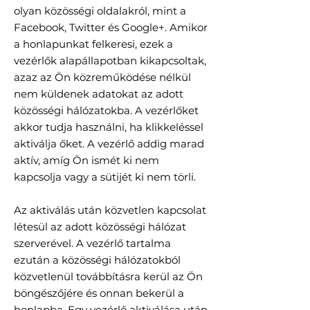
olyan közösségi oldalakról, mint a
Facebook, Twitter és Google+. Amikor
a honlapunkat felkeresi, ezek a
vezérlők alapállapotban kikapcsoltak,
azaz az Ön közreműködése nélkül
nem küldenek adatokat az adott
közösségi hálózatokba. A vezérlőket
akkor tudja használni, ha klikkeléssel
aktiválja őket. A vezérlő addig marad
aktív, amíg Ön ismét ki nem
kapcsolja vagy a sütijét ki nem törli.
Az aktiválás után közvetlen kapcsolat
létesül az adott közösségi hálózat
szerverével. A vezérlő tartalma
ezután a közösségi hálózatokból
közvetlenül továbbításra kerül az Ön
böngészőjére és onnan bekerül a
honlapba. Egy vezérlő aktiválása után