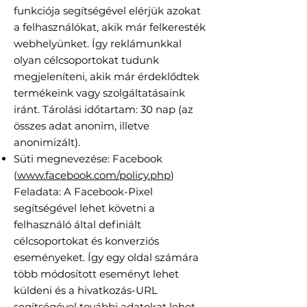
funkciója segítségével elérjük azokat
a felhasználókat, akik már felkeresték
webhelyünket. Így reklámunkkal
olyan célcsoportokat tudunk
megjeleníteni, akik már érdeklődtek
termékeink vagy szolgáltatásaink
iránt. Tárolási időtartam: 30 nap (az
összes adat anonim, illetve
anonimizált).
Süti megnevezése: Facebook
(
www.facebook.com/policy.php
)
Feladata: A Facebook-Pixel
segítségével lehet követni a
felhasználó által definiált
célcsoportokat és konverziós
eseményeket. Így egy oldal számára
több módosított eseményt lehet
küldeni és a hivatkozás-URL
segítségével további adatokat lehet