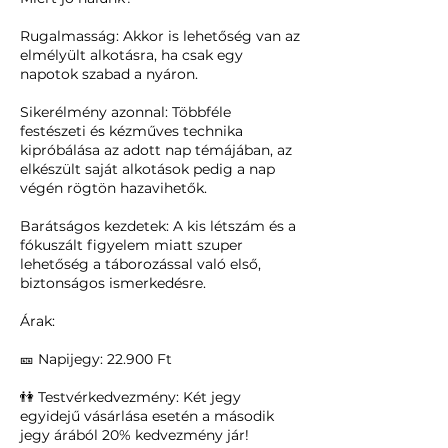
Rugalmasság: Akkor is lehetőség van az
elmélyült alkotásra, ha csak egy
napotok szabad a nyáron.
Sikerélmény azonnal: Többféle
festészeti és kézműves technika
kipróbálása az adott nap témájában, az
elkészült saját alkotások pedig a nap
végén rögtön hazavihetők.
Barátságos kezdetek: A kis létszám és a
fókuszált figyelem miatt szuper
lehetőség a táborozással való első,
biztonságos ismerkedésre.
Árak:
🎫 Napijegy: 22.900 Ft
👫 Testvérkedvezmény: Két jegy
egyidejű vásárlása esetén a második
jegy árából 20% kedvezmény jár!