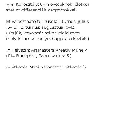
👧👦 Korosztály: 6–14 éveseknek (életkor
szerint differenciált csoportokkal)
📅 Választható turnusok: 1. turnus: július
13–16. | 2. turnus: augusztus 10–13.
(Kérjük, jegyvásárláskor jelöld meg,
melyik turnus melyik napjára érkeztek!)
📍 Helyszín: ArtMasters Kreatív Műhely
(1114 Budapest, Fadrusz utca 5.)
🍲 Étkezés: Napi háromszori étkezés (2
könnyű tízórai/uzsonna + 1 meleg ebéd)
👥 Max. létszám: 15 fő a fókuszált
figyelemért és a családias hangula