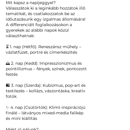
Mit kapsz a napijeggyel?
Válasszátok ki a leginkább hozzátok illő
tematikát, és csatlakozzatok be az
időutazásunk egy izgalmas állomására!
A differenciált foglalkozásokon a
gyerekek az alábbi napok közül
választhatnak:
⏳ 1. nap (Hétfő): Reneszánsz műhely –
vázlatfüzet, portré és címerkészítés
🌅 2. nap (Kedd): Impresszionizmus és
pointillizmus – fények, színek, pontozott
festés
🛍️ 3. nap (Szerda): Kubizmus, pop-art és
textilezés – kollázs, vászontáska, kreatív
fotók
✨ 4. nap (Csütörtök): Klimt-inspirációjú
finálé – látványos mixed-media falikép
és mini kiállítás
Miért jó nálunk?