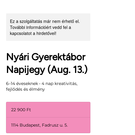
Ez a szolgáltatás már nem érhető el.
További információért vedd fel a
kapcsolatot a hirdetővel!
Nyári Gyerektábor
Napijegy (Aug. 13.)
6–14 éveseknek • 4 nap kreativitás,
fejlődés és élmény
22 900
magyar
22 900 Ft
forint
1114 Budapest, Fadrusz u. 5.