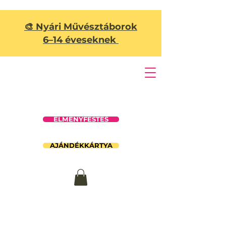
🎨 Nyári Művésztáborok
6–14 éveseknek
ÉLMÉNYFESTÉS
AJÁNDÉKKÁRTYA