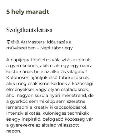
5 hely maradt
Szolgáltatás leírása
🧑‍🎨🎨 ArtMasters: Időutazás a
művészetben – Napi táborjegy
A napijegy tökéletes választás azoknak
a gyerekeknek, akik csak egy-egy napra
kóstolnának bele az alkotás világába!
Különösen ajánljuk első táborozóknak,
akik még csak ismerkednek a közösségi
élményekkel, vagy olyan családoknak,
ahol nagyon sűrű a nyári menetrend, de
a gyerkőc semmiképp sem szeretne
lemaradni a kreatív kikapcsolódásról.
Intenzív alkotás, különleges technikák
és egy inspiráló, befogadó közösség vár
a gyerekekre az általad választott
napon.