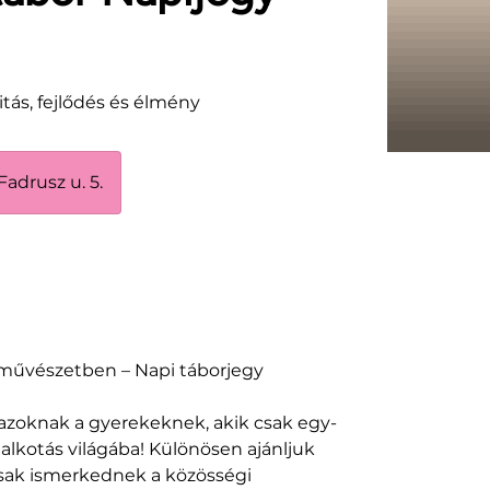
itás, fejlődés és élmény
Fadrusz u. 5.
a művészetben – Napi táborjegy
 azoknak a gyerekeknek, akik csak egy-
alkotás világába! Különösen ajánljuk
csak ismerkednek a közösségi