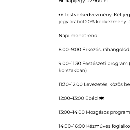
🎫 Napijegy: 22.900 Ft
👫 Testvérkedvezmény: Két jeg
jegy árából 20% kedvezmény já
Napi menetrend:
8:00–9:00 Érkezés, ráhangolód
9:00–11:30 Festészeti program 
korszakban)
11:30–12:00 Levezetés, közös be
12:00–13:00 Ebéd 🍽️
13:00–14:00 Mozgásos program,
14:00–16:00 Kézműves foglalkoz