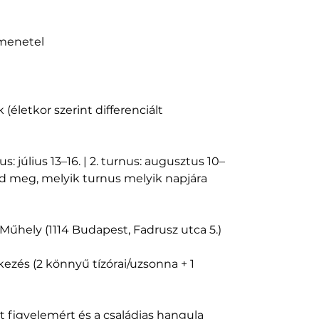
amenetel
(életkor szerint differenciált
s: július 13–16. | 2. turnus: augusztus 10–
löld meg, melyik turnus melyik napjára
 Műhely (1114 Budapest, Fadrusz utca 5.)
kezés (2 könnyű tízórai/uzsonna + 1
ált figyelemért és a családias hangula