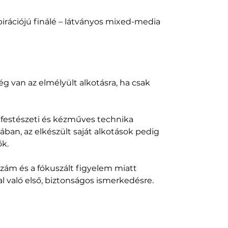
pirációjú finálé – látványos mixed-media
g van az elmélyült alkotásra, ha csak
 festészeti és kézműves technika
ában, az elkészült saját alkotások pedig
ők.
szám és a fókuszált figyelem miatt
l való első, biztonságos ismerkedésre.