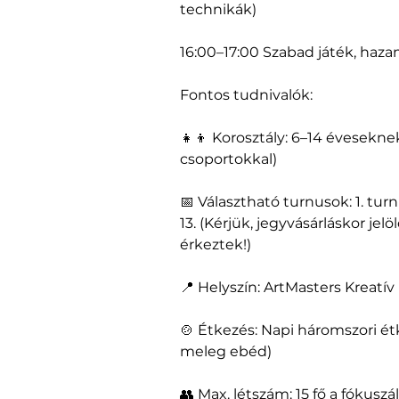
technikák)
16:00–17:00 Szabad játék, haz
Fontos tudnivalók:
👧👦 Korosztály: 6–14 éveseknek 
csoportokkal)
📅 Választható turnusok: 1. turnu
13. (Kérjük, jegyvásárláskor je
érkeztek!)
📍 Helyszín: ArtMasters Kreatív
🍲 Étkezés: Napi háromszori ét
meleg ebéd)
👥 Max. létszám: 15 fő a fókusz