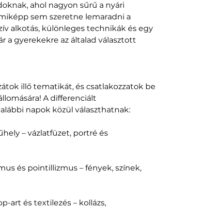
doknak, ahol nagyon sűrű a nyári
miképp sem szeretne lemaradni a
zív alkotás, különleges technikák és egy
r a gyerekekre az általad választott
átok illő tematikát, és csatlakozzatok be
llomására! A differenciált
alábbi napok közül választhatnak:
hely – vázlatfüzet, portré és
mus és pointillizmus – fények, színek,
p-art és textilezés – kollázs,