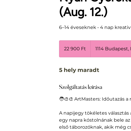
(Aug. 12.)
6–14 éveseknek • 4 nap kreativ
22 900
magyar
22 900 Ft
1114 Budapest, 
forint
5 hely maradt
Szolgáltatás leírása
🧑‍🎨🎨 ArtMasters: Időutazás 
A napijegy tökéletes választás
egy napra kóstolnának bele az 
első táborozóknak, akik még 