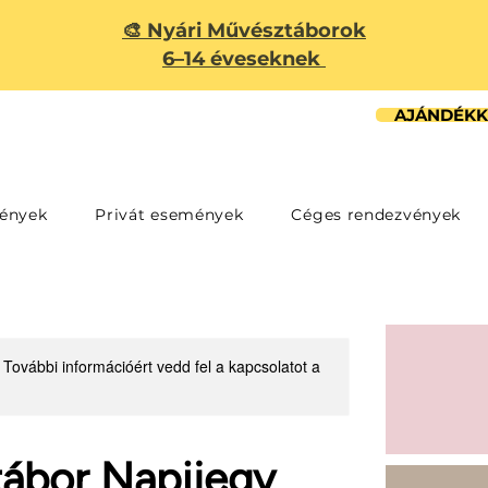
🎨 Nyári Művésztáborok
6–14 éveseknek
AJÁNDÉKK
ények
Privát események
Céges rendezvények
 További információért vedd fel a kapcsolatot a
tábor Napijegy