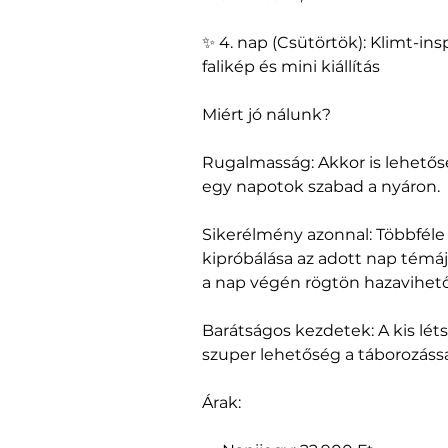
✨ 4. nap (Csütörtök): Klimt-ins
falikép és mini kiállítás
Miért jó nálunk?
Rugalmasság: Akkor is lehetősé
egy napotok szabad a nyáron.
Sikerélmény azonnal: Többféle
kipróbálása az adott nap témáj
a nap végén rögtön hazavihet
Barátságos kezdetek: A kis lét
szuper lehetőség a táborozássa
Árak: