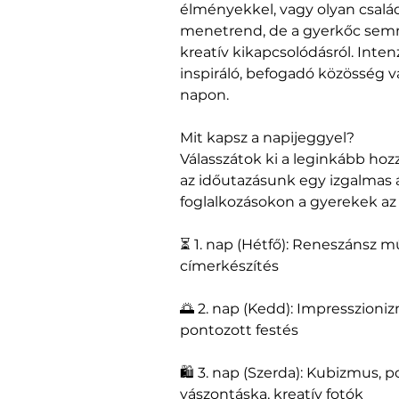
élményekkel, vagy olyan csalá
menetrend, de a gyerkőc sem
kreatív kikapcsolódásról. Inten
inspiráló, befogadó közösség vá
napon.
Mit kapsz a napijeggyel?
Válasszátok ki a leginkább hozz
az időutazásunk egy izgalmas á
foglalkozásokon a gyerekek az 
⏳ 1. nap (Hétfő): Reneszánsz mű
címerkészítés
🌅 2. nap (Kedd): Impresszioniz
pontozott festés
🛍️ 3. nap (Szerda): Kubizmus, po
vászontáska, kreatív fotók