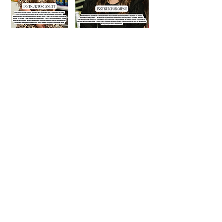
ArtMasters Kreatív Műhely
1114 Budapest, Fadrusz utca 5.
E-Mail:
info@artmasters.hu
Telefon:
+36 70 413 92 79
Hírlevél
*
Email
Feliratkozás
Elfogadom az adatkezelési 
szabályzatot