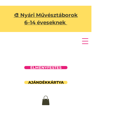
🎨 Nyári Művésztáborok
6–14 éveseknek
ÉLMÉNYFESTÉS
AJÁNDÉKKÁRTYA