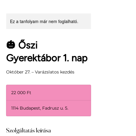
Ez a tanfolyam már nem foglalható.
🎃 Őszi
Gyerektábor 1. nap
Október 27. – Varázslatos kezdés
22 000
magyar
22 000 Ft
forint
1114 Budapest, Fadrusz u. 5.
Szolgáltatás leírása